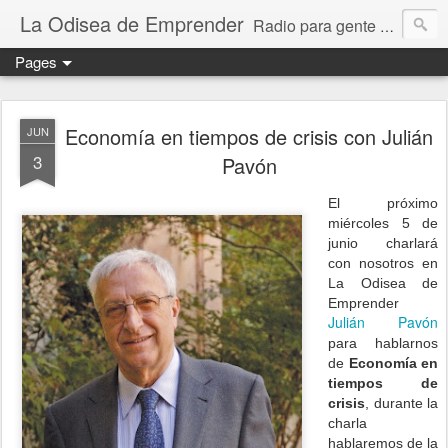
La Odisea de Emprender
Radio para gente emprendedora (podcast, audio, vídeo, mp3)
Pages
Economía en tiempos de crisis con Julián
JUN
3
Pavón
El próximo
miércoles 5 de
junio charlará
con nosotros en
La Odisea de
Emprender
Julián Pavón
para hablarnos
de
Economía en
tiempos de
crisis
, durante la
charla
hablaremos de la